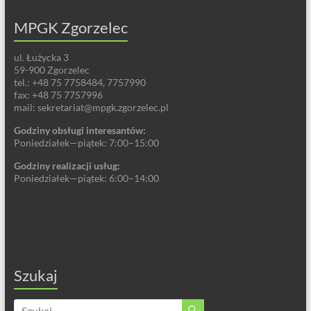
MPGK Zgorzelec
ul. Łużycka 3
59-900 Zgorzelec
tel.: +48 75 7758484, 7757990
fax: +48 75 7757996
mail: sekretariat@mpgk.zgorzelec.pl
Godziny obsługi interesantów:
Poniedziałek—piątek: 7:00–15:00
Godziny realizacji usług:
Poniedziałek—piątek: 6:00–14:00
Szukaj