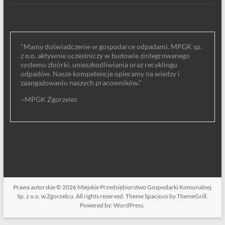
"Mamy doświadczenie w gospodarce odpadami. MPGK sp.
z o.o. aktywnie uczestniczy w budowie zintegrowanego
systemu zbiórki, unieszkodliwiania oraz recyklingu
odpadów. Nasze kompetencje opieramy na wiedzy i
zaangażowaniu naszych pracowników."
~MPGK Zgorzelec
Prawa autorskie © 2026
Miejskie Przedsiębiorstwo Gospodarki Komunalnej
Sp. z o.o. w Zgorzelcu
. All rights reserved. Theme
Spacious
by ThemeGrill.
Powered by:
WordPress
.