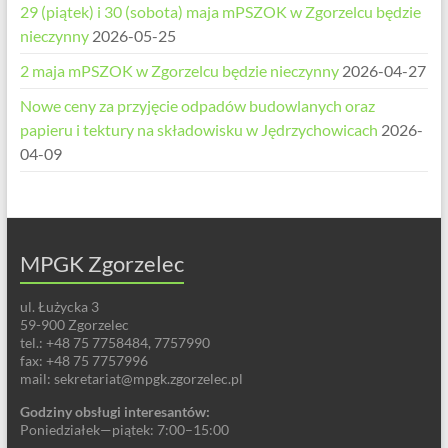
29 (piątek) i 30 (sobota) maja mPSZOK w Zgorzelcu będzie
nieczynny
2026-05-25
2 maja mPSZOK w Zgorzelcu będzie nieczynny
2026-04-27
Nowe ceny za przyjęcie odpadów budowlanych oraz
papieru i tektury na składowisku w Jędrzychowicach
2026-
04-09
MPGK Zgorzelec
ul. Łużycka 3
59-900 Zgorzelec
tel.: +48 75 7758484, 7757990
fax: +48 75 7757996
mail: sekretariat@mpgk.zgorzelec.pl
Godziny obsługi interesantów:
Poniedziałek—piątek: 7:00–15:00