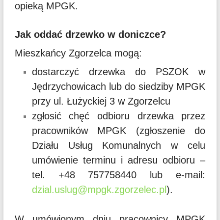
opieką MPGK.
Jak oddać drzewko w doniczce?
Mieszkańcy Zgorzelca mogą:
dostarczyć drzewka do PSZOK w
Jędrzychowicach lub do siedziby MPGK
przy ul. Łużyckiej 3 w Zgorzelcu
zgłosić chęć odbioru drzewka przez
pracowników MPGK (zgłoszenie do
Działu Usług Komunalnych w celu
umówienie terminu i adresu odbioru –
tel. +48 757758440 lub e-mail:
dzial.uslug@mpgk.zgorzelec.pl
).
W umówionym dniu pracownicy MPGK